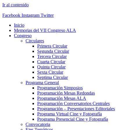
Ir al contenido
Facebook
Instagram
Twitter
Inicio
Memorias del VII Congreso ALA
Congreso
Circulares
Primera Circular
Segunda Circular
Tercera Circular
Cuarta Circular
Quinta Circular
Sexta Circular
Septima Circular
Programa General
Programación Simposios
Programación Mesas Redondas
Programación Mesas ALA
Programación Conversatorios Centrales
Programación – Presentaciones Editoriales
Programa Virtual Cine y Fotografía
Programa Presencial Cine y Fotografía
Convocatoria
Ejes Temáticos