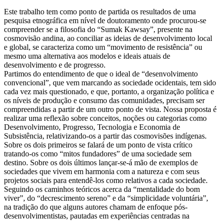
Este trabalho tem como ponto de partida os resultados de uma
pesquisa etnográfica em nível de doutoramento onde procurou-se
compreender se a filosofia do “Sumak Kawsay”, presente na
cosmovisão andina, ao conciliar as ideias de desenvolvimento local
e global, se caracteriza como um “movimento de resistência” ou
mesmo uma alternativa aos modelos e ideais atuais de
desenvolvimento e de progresso.
Partimos do entendimento de que o ideal de “desenvolvimento
convencional”, que vem marcando as sociedade ocidentais, tem sido
cada vez mais questionado, e que, portanto, a organização política e
os níveis de produção e consumo das comunidades, precisam ser
compreendidas a partir de um outro ponto de vista. Nossa proposta é
realizar uma reflexão sobre conceitos, noções ou categorias como
Desenvolvimento, Progresso, Tecnologia e Economia de
Subsistência, relativizando-os a partir das cosmovisões indígenas.
Sobre os dois primeiros se falará de um ponto de vista crítico
tratando-os como “mitos fundadores” de uma sociedade sem
destino. Sobre os dois últimos lançar-se-á mão de exemplos de
sociedades que vivem em harmonia com a natureza e com seus
projetos sociais para entendê-los como relativos a cada sociedade.
Seguindo os caminhos teóricos acerca da “mentalidade do bom
viver”, do “decrescimento sereno” e da “simplicidade voluntária”,
na tradição do que alguns autores chamam de enfoque pós-
desenvolvimentistas, pautadas em experiências centradas na