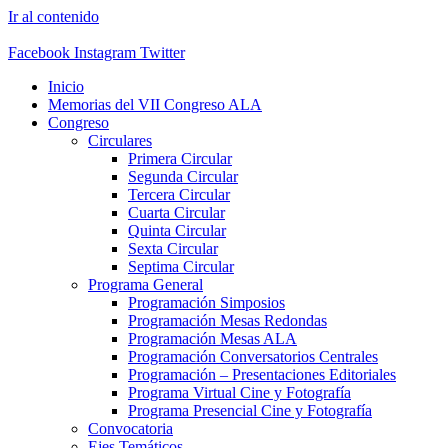
Ir al contenido
Facebook
Instagram
Twitter
Inicio
Memorias del VII Congreso ALA
Congreso
Circulares
Primera Circular
Segunda Circular
Tercera Circular
Cuarta Circular
Quinta Circular
Sexta Circular
Septima Circular
Programa General
Programación Simposios
Programación Mesas Redondas
Programación Mesas ALA
Programación Conversatorios Centrales
Programación – Presentaciones Editoriales
Programa Virtual Cine y Fotografía
Programa Presencial Cine y Fotografía
Convocatoria
Ejes Temáticos