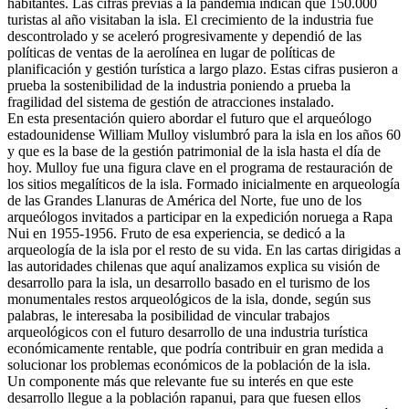
habitantes. Las cifras previas a la pandemia indican que 150.000
turistas al año visitaban la isla. El crecimiento de la industria fue
descontrolado y se aceleró progresivamente y dependió de las
políticas de ventas de la aerolínea en lugar de políticas de
planificación y gestión turística a largo plazo. Estas cifras pusieron a
prueba la sostenibilidad de la industria poniendo a prueba la
fragilidad del sistema de gestión de atracciones instalado.
En esta presentación quiero abordar el futuro que el arqueólogo
estadounidense William Mulloy vislumbró para la isla en los años 60
y que es la base de la gestión patrimonial de la isla hasta el día de
hoy. Mulloy fue una figura clave en el programa de restauración de
los sitios megalíticos de la isla. Formado inicialmente en arqueología
de las Grandes Llanuras de América del Norte, fue uno de los
arqueólogos invitados a participar en la expedición noruega a Rapa
Nui en 1955-1956. Fruto de esa experiencia, se dedicó a la
arqueología de la isla por el resto de su vida. En las cartas dirigidas a
las autoridades chilenas que aquí analizamos explica su visión de
desarrollo para la isla, un desarrollo basado en el turismo de los
monumentales restos arqueológicos de la isla, donde, según sus
palabras, le interesaba la posibilidad de vincular trabajos
arqueológicos con el futuro desarrollo de una industria turística
económicamente rentable, que podría contribuir en gran medida a
solucionar los problemas económicos de la población de la isla.
Un componente más que relevante fue su interés en que este
desarrollo llegue a la población rapanui, para que fuesen ellos