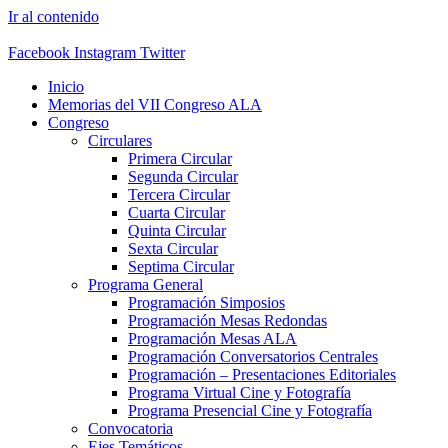
Ir al contenido
Facebook
Instagram
Twitter
Inicio
Memorias del VII Congreso ALA
Congreso
Circulares
Primera Circular
Segunda Circular
Tercera Circular
Cuarta Circular
Quinta Circular
Sexta Circular
Septima Circular
Programa General
Programación Simposios
Programación Mesas Redondas
Programación Mesas ALA
Programación Conversatorios Centrales
Programación – Presentaciones Editoriales
Programa Virtual Cine y Fotografía
Programa Presencial Cine y Fotografía
Convocatoria
Ejes Temáticos