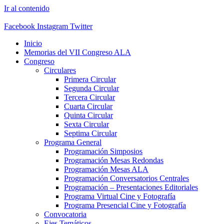
Ir al contenido
Facebook
Instagram
Twitter
Inicio
Memorias del VII Congreso ALA
Congreso
Circulares
Primera Circular
Segunda Circular
Tercera Circular
Cuarta Circular
Quinta Circular
Sexta Circular
Septima Circular
Programa General
Programación Simposios
Programación Mesas Redondas
Programación Mesas ALA
Programación Conversatorios Centrales
Programación – Presentaciones Editoriales
Programa Virtual Cine y Fotografía
Programa Presencial Cine y Fotografía
Convocatoria
Ejes Temáticos