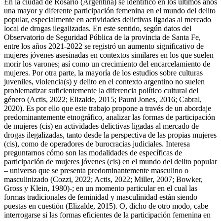
En la ciudad de Rosario (Argentina) se identificó en los últimos años
una mayor y diferente participación femenina en el mundo del delito
popular, especialmente en actividades delictivas ligadas al mercado
local de drogas ilegalizadas. En este sentido, según datos del
Observatorio de Seguridad Pública de la provincia de Santa Fe,
entre los años 2021-2022 se registró un aumento significativo de
mujeres jóvenes asesinadas en contextos similares en los que suelen
morir los varones; así como un crecimiento del encarcelamiento de
mujeres. Por otra parte, la mayoría de los estudios sobre culturas
juveniles, violencia(s) y delito en el contexto argentino no suelen
problematizar suficientemente la diferencia político cultural del
género (Actis, 2022; Elizalde, 2015; Pauni Jones, 2016; Cabral,
2020). Es por ello que este trabajo propone a través de un abordaje
predominantemente etnográfico, analizar las formas de participación
de mujeres (cis) en actividades delictivas ligadas al mercado de
drogas ilegalizadas, tanto desde la perspectiva de las propias mujeres
(cis), como de operadores de burocracias judiciales. Interesa
preguntarnos cómo son las modalidades de específicas de
participación de mujeres jóvenes (cis) en el mundo del delito popular
– universo que se presenta predominantemente masculino o
masculinizado (Cozzi, 2022; Actis, 2022; Miller, 2007; Bowker,
Gross y Klein, 1980)-; en un momento particular en el cual las
formas tradicionales de feminidad y masculinidad están siendo
puestas en cuestión (Elizalde, 2015). O, dicho de otro modo, cabe
interrogarse si las formas eficientes de la participación femenina en