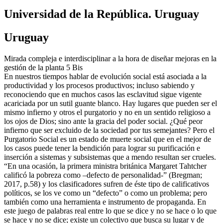
Universidad de la República. Uruguay
Uruguay
Mirada compleja e interdisciplinar a la hora de diseñar mejoras en la
gestión de la planta 5 Bis
En nuestros tiempos hablar de evolución social está asociada a la
productividad y los procesos productivos; incluso sabiendo y
reconociendo que en muchos casos las esclavitud sigue vigente
acariciada por un sutil guante blanco. Hay lugares que pueden ser el
mismo infierno y otros el purgatorio y no en un sentido religioso a
los ojos de Dios; sino ante la gracia del poder social. ¿Qué peor
infierno que ser excluido de la sociedad por tus semejantes? Pero el
Purgatorio Social es un estado de muerte social que en el mejor de
los casos puede tener la bendición para lograr su purificación e
inserción a sistemas y subsistemas que a mendo resultan ser crueles.
“En una ocasión, la primera ministra británica Margaret Tahtcher
calificó la pobreza como –defecto de personalidad-” (Bregman;
2017, p.58) y los clasificadores sufren de éste tipo de calificativos
políticos, se los ve como un “defecto” o como un problema; pero
también como una herramienta e instrumento de propaganda. En
este juego de palabras real entre lo que se dice y no se hace o lo que
se hace y no se dice; existe un colectivo que busca su lugar y de