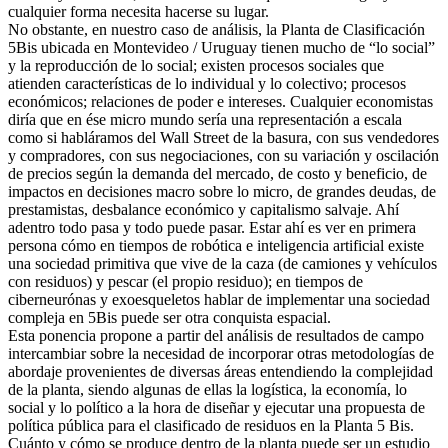
cualquier forma necesita hacerse su lugar.
No obstante, en nuestro caso de análisis, la Planta de Clasificación
5Bis ubicada en Montevideo / Uruguay tienen mucho de “lo social”
y la reproducción de lo social; existen procesos sociales que
atienden características de lo individual y lo colectivo; procesos
económicos; relaciones de poder e intereses. Cualquier economistas
diría que en ése micro mundo sería una representación a escala
como si habláramos del Wall Street de la basura, con sus vendedores
y compradores, con sus negociaciones, con su variación y oscilación
de precios según la demanda del mercado, de costo y beneficio, de
impactos en decisiones macro sobre lo micro, de grandes deudas, de
prestamistas, desbalance económico y capitalismo salvaje. Ahí
adentro todo pasa y todo puede pasar. Estar ahí es ver en primera
persona cómo en tiempos de robótica e inteligencia artificial existe
una sociedad primitiva que vive de la caza (de camiones y vehículos
con residuos) y pescar (el propio residuo); en tiempos de
ciberneurónas y exoesqueletos hablar de implementar una sociedad
compleja en 5Bis puede ser otra conquista espacial.
Esta ponencia propone a partir del análisis de resultados de campo
intercambiar sobre la necesidad de incorporar otras metodologías de
abordaje provenientes de diversas áreas entendiendo la complejidad
de la planta, siendo algunas de ellas la logística, la economía, lo
social y lo político a la hora de diseñar y ejecutar una propuesta de
política pública para el clasificado de residuos en la Planta 5 Bis.
Cuánto y cómo se produce dentro de la planta puede ser un estudio