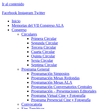
Ir al contenido
Facebook
Instagram
Twitter
Inicio
Memorias del VII Congreso ALA
Congreso
Circulares
Primera Circular
Segunda Circular
Tercera Circular
Cuarta Circular
Quinta Circular
Sexta Circular
Septima Circular
Programa General
Programación Simposios
Programación Mesas Redondas
Programación Mesas ALA
Programación Conversatorios Centrales
Programación – Presentaciones Editoriales
Programa Virtual Cine y Fotografía
Programa Presencial Cine y Fotografía
Convocatoria
Ejes Temáticos