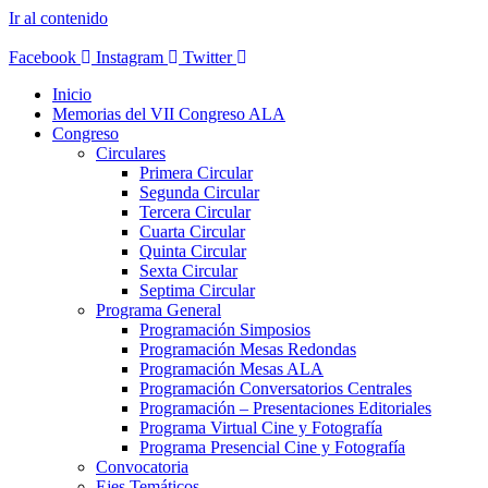
Ir al contenido
Facebook
Instagram
Twitter
Inicio
Memorias del VII Congreso ALA
Congreso
Circulares
Primera Circular
Segunda Circular
Tercera Circular
Cuarta Circular
Quinta Circular
Sexta Circular
Septima Circular
Programa General
Programación Simposios
Programación Mesas Redondas
Programación Mesas ALA
Programación Conversatorios Centrales
Programación – Presentaciones Editoriales
Programa Virtual Cine y Fotografía
Programa Presencial Cine y Fotografía
Convocatoria
Ejes Temáticos