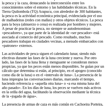
la pesca y la caza, destacando la interconexión entre los
conocimientos sobre el entorno y las habilidades técnicas. En la
Tierra Quilombola (TQ) Arapucu, con alrededor de 300 habitantes,
la pesca es la actividad económica principal, evidenciada por el uso
de malhadeiras (redes con mallas) y otros objetos técnicos. La pesca
para la boya (almuerzo o cena) es realizada por hombres y mujeres.
A pesar de practicar la pesca, no siempre se autodenominan
«pescadores», ya que parte de la identidad de «ser pescador» está
asociada al comercio del pescado. Como resultado, muchos
pescadores trabajan en ciudades vecinas, a menudo embarcados con
«patrones» externos.
Las actividades de pesca siguen el calendario lunar, siendo más
efectivas durante las fases de la luna creciente y nueva. Por otro
lado, las fases de la luna llena y menguante se consideran menos
propicias, ya que los peces están menos disponibles. Se guían por un
cálculo que determina si están, al principio, en el apogeo (conocido
como día de la luna) o en el «intervalo de luna». La presencia de la
luna impregna las conversaciones diarias, marcando el tiempo,
haciendo referencia a «aquella otra luna» o «a esa misma luna del
año pasado». En los días de luna, los peces se vuelven más activos
en la orilla del agua, facilitando la observación mediante la técnica
de la «jogada de água».
La presencia de armas de caza es más común en Cachoeira Porteira,