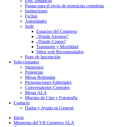
Ejes Temáticos
Pautas para el envío de ponencias completas
Instituciones
Fechas
Autoridades
Sede
Espacios del Congreso
¿Dónde Alojarse?
¿Dónde Comer?
Transporte y Movilidad
Sitios web Recomendados
Pago de Inscripción
Seleccionados
Simposios
Ponencias
Mesas Redondas
Presentaciones Editoriales
Conversatorios Centrales
Mesas ALA
Muestra de Cine y Fotografía
Contacto
Dudas y Ayuda en General
Inicio
Memorias del VII Congreso ALA