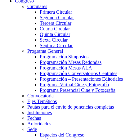
Congreso
Circulares
Primera Circular
Segunda Circular
Tercera Circular
Cuarta Circular
Quinta Circular
Sexta Circular
Septima Circular
Programa General
Programación Simposios
Programación Mesas Redondas
Programación Mesas ALA
Programación Conversatorios Centrales
Programación – Presentaciones Editoriales
Programa Virtual Cine y Fotografía
Programa Presencial Cine y Fotografía
Convocatoria
Ejes Temáticos
Pautas para el envío de ponencias completas
Instituciones
Fechas
Autoridades
Sede
Espacios del Congreso