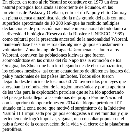
En efecto, en torno al río Yasuní se constituye en 1979 un área
natural protegida localizada al nororiente de Ecuador, en las
provincias de Pastaza y Orellana, entre el río Napo y el río Curaray
en plena cuenca amazónica, siendo la más grande del país con una
superficie aproximada de 10 200 km².que ha recibido múltiples
declaraciones de protección nacional e internacional debido tanto a
la diversidad biológica (Reserva de la Biosfera: UNESCO, 1989)
como cultural por la presencia ancestral de la nacionalidad Waoraní,
manteniéndose hasta nuestros días algunos grupos en aislamiento
voluntario: “Zona Intangible Tagaeri-Taromenane“. Junto a los
Waorani, conviven las poblaciones kichwas que fueron
acomodándose en las orillas del río Napo tras la extinción de los
Omagua, los Shuar que han ido llegando desde el sur amazónico,
los colonos mestizos, así como ecuatorianos de diferentes lugares del
país y nacionales de los países limítrofes. Todos ellos fueron
llegando desde inicios de los años 60-70 favorecidos por leyes que
apoyaban la colonización de la región amazónica y por la apertura
de las vías para la explotación petrolera que se ha ido apoderando
del paisaje hasta llegar a las entrañas del propio Parque Nacional
con la apertura de operaciones en 2014 del bloque petrolero ITT
situado en la zona norte, que motivó el surgimiento de la Iniciativa
Yasuní-ITT impulsada por grupos ecologistas a nivel mundial y que
recientemente logró impulsar, y ganar, una consultar popular en el
país a favor de la conservación de la vida y el cierre de la plataforma
petrolífera.