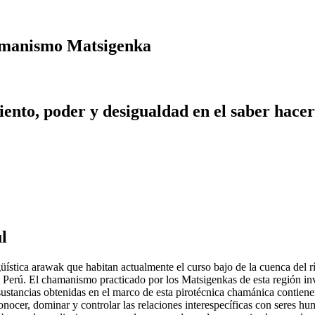
chamanismo Matsigenka
iento, poder y desigualdad en el saber hac
l
üística arawak que habitan actualmente el curso bajo de la cuenca del 
erú. El chamanismo practicado por los Matsigenkas de esta región invo
stancias obtenidas en el marco de esta pirotécnica chamánica contienen 
ocer, dominar y controlar las relaciones interespecíficas con seres h