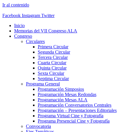
Ir al contenido
Facebook
Instagram
Twitter
Inicio
Memorias del VII Congreso ALA
Congreso
Circulares
Primera Circular
Segunda Circular
Tercera Circular
Cuarta Circular
Quinta Circular
Sexta Circular
Septima Circular
Programa General
Programación Simposios
Programación Mesas Redondas
Programación Mesas ALA
Programación Conversatorios Centrales
Programación – Presentaciones Editoriales
Programa Virtual Cine y Fotografía
Programa Presencial Cine y Fotografía
Convocatoria
Ejes Temáticos