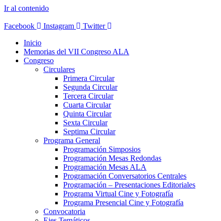
Ir al contenido
Facebook
Instagram
Twitter
Inicio
Memorias del VII Congreso ALA
Congreso
Circulares
Primera Circular
Segunda Circular
Tercera Circular
Cuarta Circular
Quinta Circular
Sexta Circular
Septima Circular
Programa General
Programación Simposios
Programación Mesas Redondas
Programación Mesas ALA
Programación Conversatorios Centrales
Programación – Presentaciones Editoriales
Programa Virtual Cine y Fotografía
Programa Presencial Cine y Fotografía
Convocatoria
Ejes Temáticos