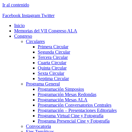
Ir al contenido
Facebook
Instagram
Twitter
Inicio
Memorias del VII Congreso ALA
Congreso
Circulares
Primera Circular
Segunda Circular
Tercera Circular
Cuarta Circular
Quinta Circular
Sexta Circular
Septima Circular
Programa General
Programación Simposios
Programación Mesas Redondas
Programación Mesas ALA
Programación Conversatorios Centrales
Programación – Presentaciones Editoriales
Programa Virtual Cine y Fotografía
Programa Presencial Cine y Fotografía
Convocatoria
Ejes Temáticos