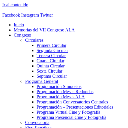
Ir al contenido
Facebook
Instagram
Twitter
Inicio
Memorias del VII Congreso ALA
Congreso
Circulares
Primera Circular
Segunda Circular
Tercera Circular
Cuarta Circular
Quinta Circular
Sexta Circular
Septima Circular
Programa General
Programación Simposios
Programación Mesas Redondas
Programación Mesas ALA
Programación Conversatorios Centrales
Programación – Presentaciones Editoriales
Programa Virtual Cine y Fotografía
Programa Presencial Cine y Fotografía
Convocatoria
Ejes Temáticos