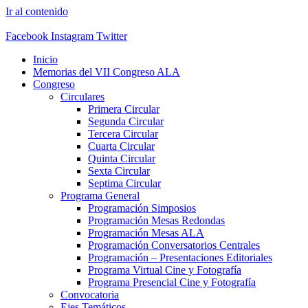
Ir al contenido
Facebook
Instagram
Twitter
Inicio
Memorias del VII Congreso ALA
Congreso
Circulares
Primera Circular
Segunda Circular
Tercera Circular
Cuarta Circular
Quinta Circular
Sexta Circular
Septima Circular
Programa General
Programación Simposios
Programación Mesas Redondas
Programación Mesas ALA
Programación Conversatorios Centrales
Programación – Presentaciones Editoriales
Programa Virtual Cine y Fotografía
Programa Presencial Cine y Fotografía
Convocatoria
Ejes Temáticos