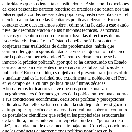
autoridades que sostienen tales instituciones. Asimismo, las acciones
de estos personajes parecen repetirse en prácticas que parten por una
falsa empatía con las necesidades populares, hasta desembocar en el
ejercicio autoritario de las facultades políticas delegadas. En este
contexto cabe cuestionarnos sobre ¿cómo se ha llegado a este agudo
nivel de desconsideración de las funciones técnicas, las normas
básicas y el sentido común que normalizan las directrices de una
“sociedad civilizada” y un “Estado benefactor”? Para obtener
conjeturas más traslúcidas de dicha problemática, habría que
comprender ¿qué responsabilidades civiles se ignoran o mal ejercen
por la población perpetuando el “círculo vicioso” en que se ha
inmerso la práctica política?, ¿por qué se ha estructurado un Estado
con acciones tan deficientes que remarcan las faltas políticas de la
población? En ese sentido, es objetivo del presente trabajo describir
y analizar cuál es la realidad que experimenta la población del Perú
en el campo de la cultura política de las últimas décadas.
Abordaremos indicadores clave que nos permite analizar
integralmente los diferentes grupos de la población peruana entorno
a sus condiciones económicas, decisiones políticas y percepciones
culturales. Para ello, se ha recurrido a la estrategia de investigación
antropológica que ofrece el materialismo cultural sobre un conjunto
de postulados científicos que reflejan las propiedades estructurales
de la cultura; inmiscuido en la interpretación de un “peruano de a
pie”, un ciudadano de clase media trabajadora. Con ello, concluimos
que las conductas e intervenciones políticas populares en la