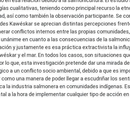
o en esa relación debido a la salmonicultura. El estudio
as cualitativas, teniendo como principal recurso la etn
ad, así como también la observación participante. Se con
es Kawéskar se aprecian distintas percepciones frente 
erar conflictos internos entre las propias comunidades,
unánime en cuanto a las consecuencias de la salmonicul
ión y justamente es esa práctica extractivista la influy
wéskar y el mar. En todos los casos, son situaciones qu
por lo que, esta investigación pretende dar una mirada 
ico a un conflicto socio ambiental, debido a que es impo
r como una manera de poder llegar a escudriñar los senti
ca la industria salmonera en comunidades indígenas. Est
l a la hora de implementar cualquier tipo de acción en t