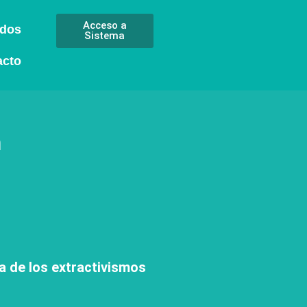
Acceso a
ados
Sistema
acto
n
ra de los extractivismos