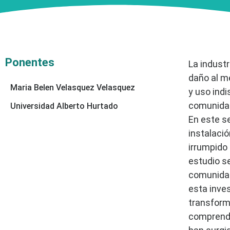
Ponentes
La industr
daño al m
Maria Belen Velasquez Velasquez
y uso indi
comunidad
Universidad Alberto Hurtado
En este se
instalaci
irrumpido 
estudio s
comunidade
esta inve
transform
comprende