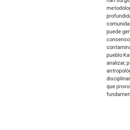
han surgid
metodologí
profundid
comunidad
puede gen
consenso 
contaminac
pueblo Ka
analizar, 
antropológ
disciplina
que provo
fundamenta