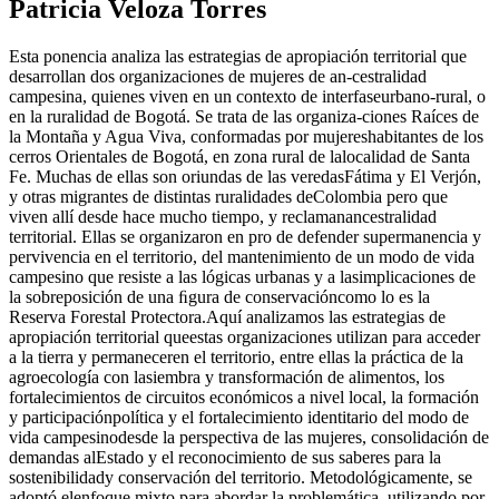
Patricia Veloza Torres
Esta ponencia analiza las estrategias de apropiación territorial que
desarrollan dos organizaciones de mujeres de an-cestralidad
campesina, quienes viven en un contexto de interfaseurbano-rural, o
en la ruralidad de Bogotá. Se trata de las organiza-ciones Raíces de
la Montaña y Agua Viva, conformadas por mujereshabitantes de los
cerros Orientales de Bogotá, en zona rural de lalocalidad de Santa
Fe. Muchas de ellas son oriundas de las veredasFátima y El Verjón,
y otras migrantes de distintas ruralidades deColombia pero que
viven allí desde hace mucho tiempo, y reclamanancestralidad
territorial. Ellas se organizaron en pro de defender supermanencia y
pervivencia en el territorio, del mantenimiento de un modo de vida
campesino que resiste a las lógicas urbanas y a lasimplicaciones de
la sobreposición de una ﬁgura de conservacióncomo lo es la
Reserva Forestal Protectora.Aquí analizamos las estrategias de
apropiación territorial queestas organizaciones utilizan para acceder
a la tierra y permaneceren el territorio, entre ellas la práctica de la
agroecología con lasiembra y transformación de alimentos, los
fortalecimientos de circuitos económicos a nivel local, la formación
y participaciónpolítica y el fortalecimiento identitario del modo de
vida campesinodesde la perspectiva de las mujeres, consolidación de
demandas alEstado y el reconocimiento de sus saberes para la
sostenibilidady conservación del territorio. Metodológicamente, se
adoptó elenfoque mixto para abordar la problemática, utilizando por