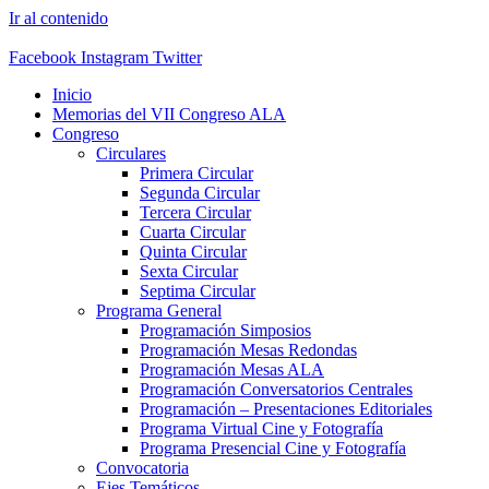
Ir al contenido
Facebook
Instagram
Twitter
Inicio
Memorias del VII Congreso ALA
Congreso
Circulares
Primera Circular
Segunda Circular
Tercera Circular
Cuarta Circular
Quinta Circular
Sexta Circular
Septima Circular
Programa General
Programación Simposios
Programación Mesas Redondas
Programación Mesas ALA
Programación Conversatorios Centrales
Programación – Presentaciones Editoriales
Programa Virtual Cine y Fotografía
Programa Presencial Cine y Fotografía
Convocatoria
Ejes Temáticos