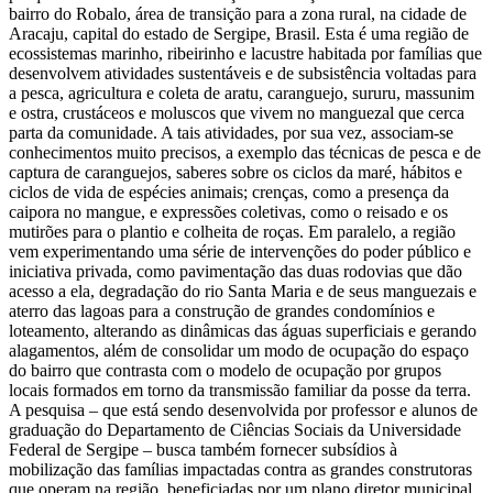
bairro do Robalo, área de transição para a zona rural, na cidade de
Aracaju, capital do estado de Sergipe, Brasil. Esta é uma região de
ecossistemas marinho, ribeirinho e lacustre habitada por famílias que
desenvolvem atividades sustentáveis e de subsistência voltadas para
a pesca, agricultura e coleta de aratu, caranguejo, sururu, massunim
e ostra, crustáceos e moluscos que vivem no manguezal que cerca
parta da comunidade. A tais atividades, por sua vez, associam-se
conhecimentos muito precisos, a exemplo das técnicas de pesca e de
captura de caranguejos, saberes sobre os ciclos da maré, hábitos e
ciclos de vida de espécies animais; crenças, como a presença da
caipora no mangue, e expressões coletivas, como o reisado e os
mutirões para o plantio e colheita de roças. Em paralelo, a região
vem experimentando uma série de intervenções do poder público e
iniciativa privada, como pavimentação das duas rodovias que dão
acesso a ela, degradação do rio Santa Maria e de seus manguezais e
aterro das lagoas para a construção de grandes condomínios e
loteamento, alterando as dinâmicas das águas superficiais e gerando
alagamentos, além de consolidar um modo de ocupação do espaço
do bairro que contrasta com o modelo de ocupação por grupos
locais formados em torno da transmissão familiar da posse da terra.
A pesquisa – que está sendo desenvolvida por professor e alunos de
graduação do Departamento de Ciências Sociais da Universidade
Federal de Sergipe – busca também fornecer subsídios à
mobilização das famílias impactadas contra as grandes construtoras
que operam na região, beneficiadas por um plano diretor municipal