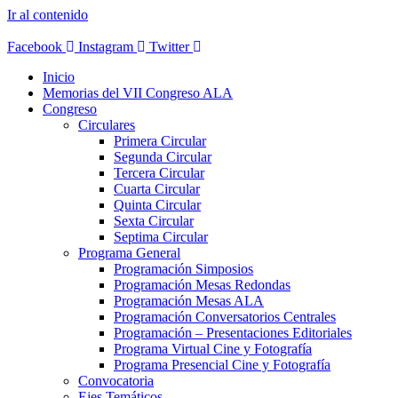
Ir al contenido
Facebook
Instagram
Twitter
Inicio
Memorias del VII Congreso ALA
Congreso
Circulares
Primera Circular
Segunda Circular
Tercera Circular
Cuarta Circular
Quinta Circular
Sexta Circular
Septima Circular
Programa General
Programación Simposios
Programación Mesas Redondas
Programación Mesas ALA
Programación Conversatorios Centrales
Programación – Presentaciones Editoriales
Programa Virtual Cine y Fotografía
Programa Presencial Cine y Fotografía
Convocatoria
Ejes Temáticos