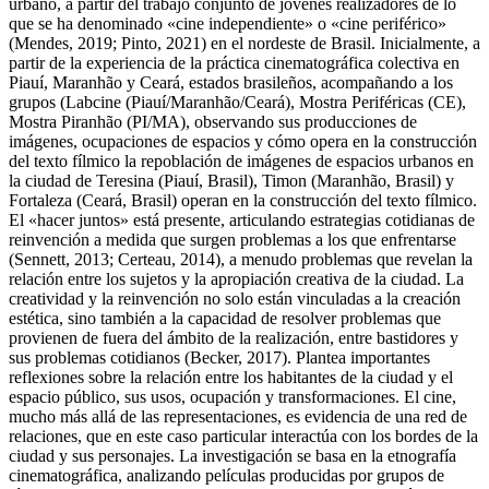
urbano, a partir del trabajo conjunto de jóvenes realizadores de lo
que se ha denominado «cine independiente» o «cine periférico»
(Mendes, 2019; Pinto, 2021) en el nordeste de Brasil. Inicialmente, a
partir de la experiencia de la práctica cinematográfica colectiva en
Piauí, Maranhão y Ceará, estados brasileños, acompañando a los
grupos (Labcine (Piauí/Maranhão/Ceará), Mostra Periféricas (CE),
Mostra Piranhão (PI/MA), observando sus producciones de
imágenes, ocupaciones de espacios y cómo opera en la construcción
del texto fílmico la repoblación de imágenes de espacios urbanos en
la ciudad de Teresina (Piauí, Brasil), Timon (Maranhão, Brasil) y
Fortaleza (Ceará, Brasil) operan en la construcción del texto fílmico.
El «hacer juntos» está presente, articulando estrategias cotidianas de
reinvención a medida que surgen problemas a los que enfrentarse
(Sennett, 2013; Certeau, 2014), a menudo problemas que revelan la
relación entre los sujetos y la apropiación creativa de la ciudad. La
creatividad y la reinvención no solo están vinculadas a la creación
estética, sino también a la capacidad de resolver problemas que
provienen de fuera del ámbito de la realización, entre bastidores y
sus problemas cotidianos (Becker, 2017). Plantea importantes
reflexiones sobre la relación entre los habitantes de la ciudad y el
espacio público, sus usos, ocupación y transformaciones. El cine,
mucho más allá de las representaciones, es evidencia de una red de
relaciones, que en este caso particular interactúa con los bordes de la
ciudad y sus personajes. La investigación se basa en la etnografía
cinematográfica, analizando películas producidas por grupos de