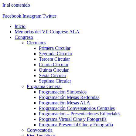
Ir al contenido
Facebook
Instagram
Twitter
Inicio
Memorias del VII Congreso ALA
Congreso
Circulares
Primera Circular
Segunda Circular
Tercera Circular
Cuarta Circular
Quinta Circular
Sexta Circular
Septima Circular
Programa General
Programación Simposios
Programación Mesas Redondas
Programación Mesas ALA
Programación Conversatorios Centrales
Programación – Presentaciones Editoriales
Programa Virtual Cine y Fotografía
Programa Presencial Cine y Fotografía
Convocatoria
Ejes Temáticos