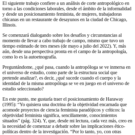
El siguiente trabajo confiere a un análisis de corte antropológico en
torno a las condiciones laborales, desde el ámbito de la informalidad
y desde un posicionamiento feminista, de mujeres, trabajadoras
chicanas en un restaurante de desayunos en la ciudad de Chicago,
Illinois.
Se comenzará dialogando sobre los desafíos y circunstancias al
momento de llevar a cabo trabajo de campo, mismo que tuvo un
tiempo estimado de tres meses (de mayo a julio del 2022). Y, más
aún, desde una perspectiva pronta en el campo de la antropología,
como lo es la autoetnografía.
Preguntándome, ¿qué pasa, cuando la antropóloga se ve inmersa en
el universo de estudio, como parte de la estructura social que
pretende analizar?, es decir, ¿qué sucede cuando el cuerpo y la
identidad de la misma antropóloga se ve en juego en el universo de
estudio seleccionado?
En este punto, me gustaría traer el posicionamiento de Haraway
(1995): “Yo quisiera una doctrina de la objetividad encarnada que
acomode proyectos de ciencia feminista paradójicos y críticos: la
objetividad feminista significa, sencillamente, conocimientos
situados” (pág. 324). Y, que, desde mi lectura, cada vez más, creo en
la necesidad de comenzar a debatir sobre las implicaciones ético-
políticas dentro de la investigación. “Por lo tanto, yo, con otras