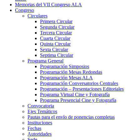
Memorias del VII Congreso ALA
Congreso
Circulares
Primera Circular
Segunda Circular
Tercera Circular
Cuarta Circular
Quinta Circular
Sexta Circular
Septima Circular
Programa General
Programación Simposios
Programación Mesas Redondas
Programación Mesas ALA
Programación Conversatorios Centrales
Programación – Presentaciones Editoriales
Programa Virtual Cine y Fotografía
Programa Presencial Cine y Fotografía
Convocatoria
Ejes Temáticos
Pautas para el envío de ponencias completas
Instituciones
Fechas
Autoridades
Sede