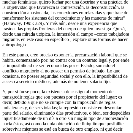
muchas feministas, quiero luchar por una doctrina y una práctica de
la objetividad que favorezca la contestación, la deconstrucción, la
construcción apasionada, las conexiones entrelazadas y que trate de
transformar los sistemas del conocimiento y las maneras de mirar”
(Haraway, 1995: 329). Y más aún, desde una experiencia que
trastoca las propias fronteras del cuerpo de quien investiga. Quizá,
desde una mirada utópica, la inmersión al campo –como trabajadora
migrante, en este caso en específico-, explore otras formas de hacer
antropología.
En este punto, creo preciso exponer la precarización laboral que se
habita, comenzando por; no contar con un contrato legal y, por ende,
la imposibilidad de ser reconocidas por el Estado, sumado el
conflicto migratorio al no poseer un permiso de trabajo. Lo que
ocasiona, no poseer seguridad social y con ello, la imposibilidad de
acceso a servicio médicos, además de no tener salario fijo.
Y, por si fuese poco, la existencia de castigo al momento de
transgredir reglas que son puestas por el propietario del lugar; es
decir, debido a que no se cumple con la imposición de reglas
unilaterales y, de ser violadas; la represión consiste en descontar
parte del salario, eliminando días productivos, o bien, ser despedidas
injustificadamente de un día a otro sin ningún tipo de amonestación
hacia éstos, así como la nula obtención de finiquito que posibilite
sobrevivir mientras se está en busca de otro empleo, ni qué decir