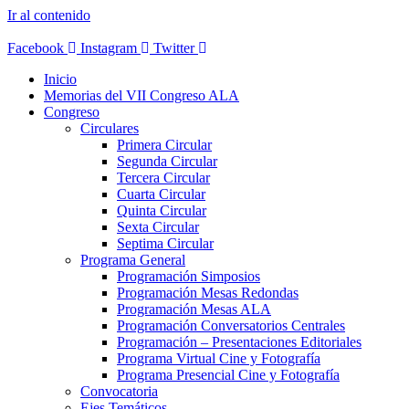
Ir al contenido
Facebook
Instagram
Twitter
Inicio
Memorias del VII Congreso ALA
Congreso
Circulares
Primera Circular
Segunda Circular
Tercera Circular
Cuarta Circular
Quinta Circular
Sexta Circular
Septima Circular
Programa General
Programación Simposios
Programación Mesas Redondas
Programación Mesas ALA
Programación Conversatorios Centrales
Programación – Presentaciones Editoriales
Programa Virtual Cine y Fotografía
Programa Presencial Cine y Fotografía
Convocatoria
Ejes Temáticos