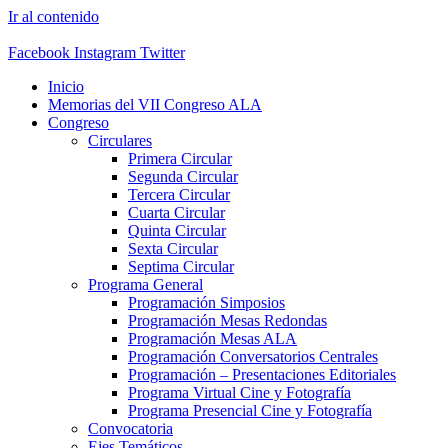
Ir al contenido
Facebook
Instagram
Twitter
Inicio
Memorias del VII Congreso ALA
Congreso
Circulares
Primera Circular
Segunda Circular
Tercera Circular
Cuarta Circular
Quinta Circular
Sexta Circular
Septima Circular
Programa General
Programación Simposios
Programación Mesas Redondas
Programación Mesas ALA
Programación Conversatorios Centrales
Programación – Presentaciones Editoriales
Programa Virtual Cine y Fotografía
Programa Presencial Cine y Fotografía
Convocatoria
Ejes Temáticos