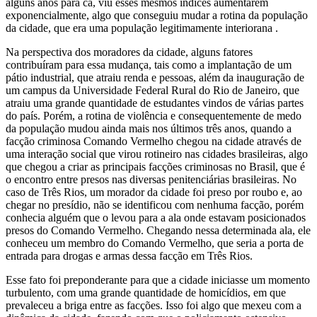
alguns anos para cá, viu esses mesmos índices aumentarem
exponencialmente, algo que conseguiu mudar a rotina da população
da cidade, que era uma população legitimamente interiorana .
Na perspectiva dos moradores da cidade, alguns fatores
contribuíram para essa mudança, tais como a implantação de um
pátio industrial, que atraiu renda e pessoas, além da inauguração de
um campus da Universidade Federal Rural do Rio de Janeiro, que
atraiu uma grande quantidade de estudantes vindos de várias partes
do país. Porém, a rotina de violência e consequentemente de medo
da população mudou ainda mais nos últimos três anos, quando a
facção criminosa Comando Vermelho chegou na cidade através de
uma interação social que virou rotineiro nas cidades brasileiras, algo
que chegou a criar as principais facções criminosas no Brasil, que é
o encontro entre presos nas diversas penitenciárias brasileiras. No
caso de Três Rios, um morador da cidade foi preso por roubo e, ao
chegar no presídio, não se identificou com nenhuma facção, porém
conhecia alguém que o levou para a ala onde estavam posicionados
presos do Comando Vermelho. Chegando nessa determinada ala, ele
conheceu um membro do Comando Vermelho, que seria a porta de
entrada para drogas e armas dessa facção em Três Rios.
Esse fato foi preponderante para que a cidade iniciasse um momento
turbulento, com uma grande quantidade de homicídios, em que
prevaleceu a briga entre as facções. Isso foi algo que mexeu com a