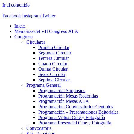
Ir al contenido
Facebook
Instagram
Twitter
Inicio
Memorias del VII Congreso ALA
Congreso
Circulares
Primera Circular
Segunda Circular
Tercera Circular
Cuarta Circular
Quinta Circular
Sexta Circular
Septima Circular
Programa General
Programación Simposios
Programación Mesas Redondas
Programación Mesas ALA
Programación Conversatorios Centrales
Programación – Presentaciones Editoriales
Programa Virtual Cine y Fotografía
Programa Presencial Cine y Fotografía
Convocatoria
Ejes Temáticos