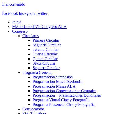
Ir al contenido
Facebook
Instagram
Twitter
Inicio
Memorias del VII Congreso ALA
Congreso
Circulares
Primera Circular
Segunda Circular
Tercera Circular
Cuarta Circular
Quinta Circular
Sexta Circular
Septima Circular
Programa General
Programación Simposios
Programación Mesas Redondas
Programación Mesas ALA
Programación Conversatorios Centrales
Programación – Presentaciones Editoriales
Programa Virtual Cine y Fotografía
Programa Presencial Cine y Fotografía
Convocatoria
Ejes Temáticos