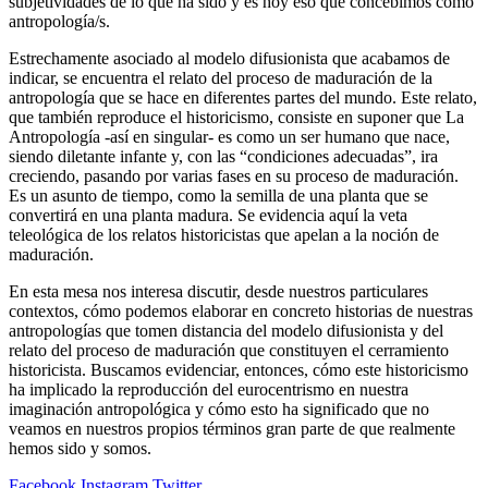
subjetividades de lo que ha sido y es hoy eso que concebimos como
antropología/s.
Estrechamente asociado al modelo difusionista que acabamos de
indicar, se encuentra el relato del proceso de maduración de la
antropología que se hace en diferentes partes del mundo. Este relato,
que también reproduce el historicismo, consiste en suponer que La
Antropología -así en singular- es como un ser humano que nace,
siendo diletante infante y, con las “condiciones adecuadas”, ira
creciendo, pasando por varias fases en su proceso de maduración.
Es un asunto de tiempo, como la semilla de una planta que se
convertirá en una planta madura. Se evidencia aquí la veta
teleológica de los relatos historicistas que apelan a la noción de
maduración.
En esta mesa nos interesa discutir, desde nuestros particulares
contextos, cómo podemos elaborar en concreto historias de nuestras
antropologías que tomen distancia del modelo difusionista y del
relato del proceso de maduración que constituyen el cerramiento
historicista. Buscamos evidenciar, entonces, cómo este historicismo
ha implicado la reproducción del eurocentrismo en nuestra
imaginación antropológica y cómo esto ha significado que no
veamos en nuestros propios términos gran parte de que realmente
hemos sido y somos.
Facebook
Instagram
Twitter