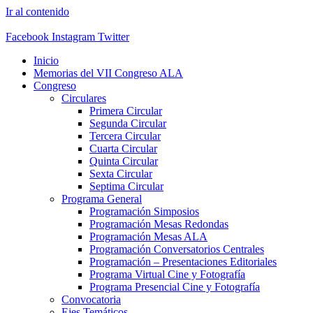
Ir al contenido
Facebook
Instagram
Twitter
Inicio
Memorias del VII Congreso ALA
Congreso
Circulares
Primera Circular
Segunda Circular
Tercera Circular
Cuarta Circular
Quinta Circular
Sexta Circular
Septima Circular
Programa General
Programación Simposios
Programación Mesas Redondas
Programación Mesas ALA
Programación Conversatorios Centrales
Programación – Presentaciones Editoriales
Programa Virtual Cine y Fotografía
Programa Presencial Cine y Fotografía
Convocatoria
Ejes Temáticos