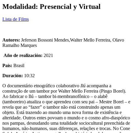
Modalidad: Presencial y Virtual
Lista de Films
Autores:
Jeferson Bossoni Mendes,Walter Mello Ferreira, Olavo
Ramalho Marques
Año de realización:
2021
País:
Brasil
Duración:
10:32
O documentário etnográfico colaborativo
Ilú
acompanha a
construção de um tambor por Walter Mello Ferreira (Pingo Borel).
Ao fabricar o Ilú – tambor bi-membranofônico – o alabê
(tamboreiro) atualiza o que aprendeu com seu pai – Mestre Borel – e
revela que ao “fazer” o tambor não está construindo apenas um
objeto. Está trazendo ao mundo uma nova forma de existência e
alteridade.
Outros entes povoam o mundo e o cosmo afro-diaspórico
nos pampas, desnudando uma totalidade sociocultural preenchida de
humanos, não-humanos, suas diferenças, relações e trocas. No Cone