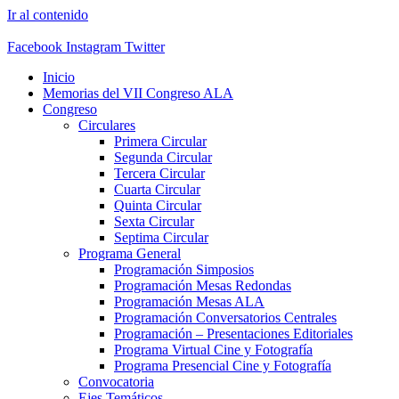
Ir al contenido
Facebook
Instagram
Twitter
Inicio
Memorias del VII Congreso ALA
Congreso
Circulares
Primera Circular
Segunda Circular
Tercera Circular
Cuarta Circular
Quinta Circular
Sexta Circular
Septima Circular
Programa General
Programación Simposios
Programación Mesas Redondas
Programación Mesas ALA
Programación Conversatorios Centrales
Programación – Presentaciones Editoriales
Programa Virtual Cine y Fotografía
Programa Presencial Cine y Fotografía
Convocatoria
Ejes Temáticos