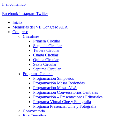
Ir al contenido
Facebook
Instagram
Twitter
Inicio
Memorias del VII Congreso ALA
Congreso
Circulares
Primera Circular
Segunda Circular
Tercera Circular
Cuarta Circular
Quinta Circular
Sexta Circular
Septima Circular
Programa General
Programación Simposios
Programación Mesas Redondas
Programación Mesas ALA
Programación Conversatorios Centrales
Programación – Presentaciones Editoriales
Programa Virtual Cine y Fotografía
Programa Presencial Cine y Fotografía
Convocatoria
Ejes Temáticos