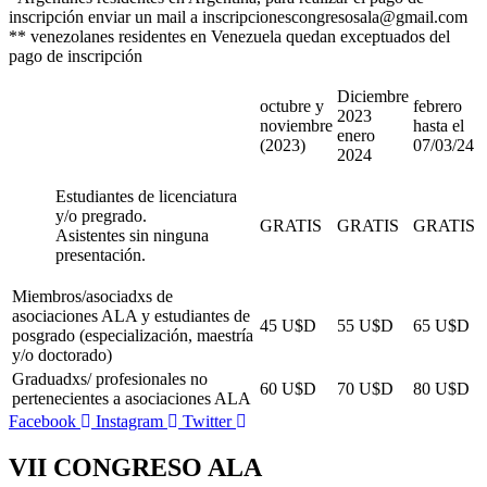
inscripción enviar un mail a inscripcionescongresosala@gmail.com
** venezolanes residentes en Venezuela quedan exceptuados del
pago de inscripción
Diciembre
octubre y
febrero
2023
noviembre
hasta el
enero
(2023)
07/03/24
2024
Estudiantes de licenciatura
y/o pregrado.
GRATIS
GRATIS
GRATIS
Asistentes sin ninguna
presentación.
Miembros/asociadxs de
asociaciones ALA y estudiantes de
45 U$D
55 U$D
65 U$D
posgrado (especialización, maestría
y/o doctorado)
Graduadxs/ profesionales no
60 U$D
70 U$D
80 U$D
pertenecientes a asociaciones ALA
Facebook
Instagram
Twitter
VII CONGRESO ALA