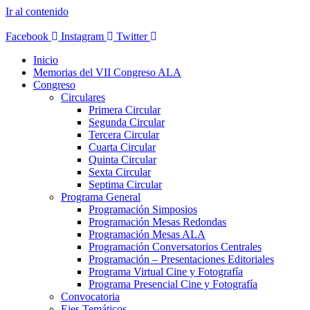
Ir al contenido
Facebook
Instagram
Twitter
Inicio
Memorias del VII Congreso ALA
Congreso
Circulares
Primera Circular
Segunda Circular
Tercera Circular
Cuarta Circular
Quinta Circular
Sexta Circular
Septima Circular
Programa General
Programación Simposios
Programación Mesas Redondas
Programación Mesas ALA
Programación Conversatorios Centrales
Programación – Presentaciones Editoriales
Programa Virtual Cine y Fotografía
Programa Presencial Cine y Fotografía
Convocatoria
Ejes Temáticos