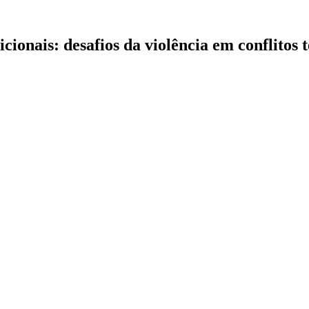
ionais: desafios da violência em conflitos 
Programación del Simposio
SP GT24 ALA