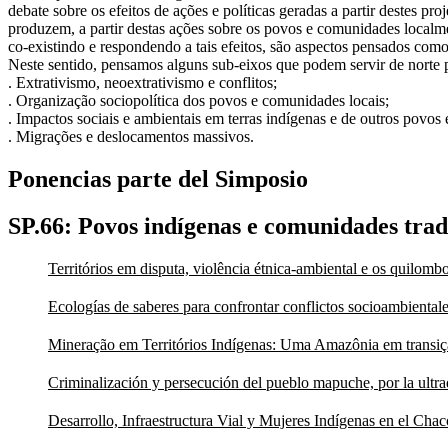
debate sobre os efeitos de ações e políticas geradas a partir destes p
produzem, a partir destas ações sobre os povos e comunidades localmente
co-existindo e respondendo a tais efeitos, são aspectos pensados como
Neste sentido, pensamos alguns sub-eixos que podem servir de norte p
. Extrativismo, neoextrativismo e conflitos;
. Organização sociopolítica dos povos e comunidades locais;
. Impactos sociais e ambientais em terras indígenas e de outros povo
. Migrações e deslocamentos massivos.
Ponencias parte del Simposio
SP.66: Povos indígenas e comunidades tradic
Territórios em disputa, violência étnica-ambiental e os quilo
Ecologías de saberes para confrontar conflictos socioambientale
Mineração em Territórios Indígenas: Uma Amazônia em transiç
Criminalización y persecución del pueblo mapuche, por la ultr
Desarrollo, Infraestructura Vial y Mujeres Indígenas en el Chac