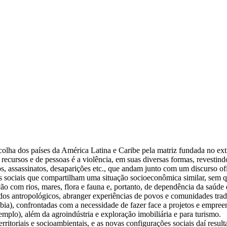
lha dos países da América Latina e Caribe pela matriz fundada no extr
cursos e de pessoas é a violência, em suas diversas formas, revestindo-
s, assassinatos, desaparições etc., que andam junto com um discurso of
s sociais que compartilham uma situação socioeconômica similar, sem que
ão com rios, mares, flora e fauna e, portanto, de dependência da saúde 
audos antropológicos, abranger experiências de povos e comunidades tra
ia), confrontadas com a necessidade de fazer face a projetos e empreend
xemplo), além da agroindústria e exploração imobiliária e para turismo.
rritoriais e socioambientais, e as novas configurações sociais daí res