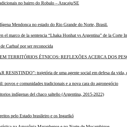
radicionais no bairro do Robalo – Aracaju/SE
dígena Mendonça no estado do Rio Grande do Norte, Brasil.
las en el marco de la sentencia “Lhaka Honhat vs Argentina” de la Corte
 de Carhué por ser reconocida
EM TERRITÓRIOS ÉTNICOS: REFLEXÕES ACERCA DOS PE
”: trajetória de uma agente social em defesa da vida, do ter
il: povos e comunidades tradicionais e a nova cara do agronegócio
itorios indígenas del chaco salteño (Argentina, 2015-2022)
reitos pelo Estado brasileiro e os Ingarikó
 logística na Amazônia Maranhense e no Norte de Moçambique.