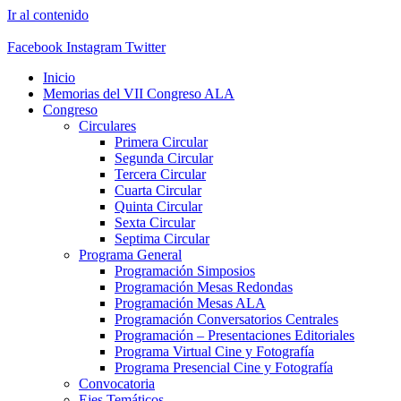
Ir al contenido
Facebook
Instagram
Twitter
Inicio
Memorias del VII Congreso ALA
Congreso
Circulares
Primera Circular
Segunda Circular
Tercera Circular
Cuarta Circular
Quinta Circular
Sexta Circular
Septima Circular
Programa General
Programación Simposios
Programación Mesas Redondas
Programación Mesas ALA
Programación Conversatorios Centrales
Programación – Presentaciones Editoriales
Programa Virtual Cine y Fotografía
Programa Presencial Cine y Fotografía
Convocatoria
Ejes Temáticos