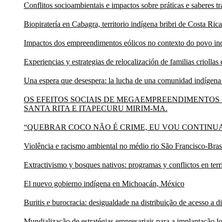
Conflitos socioambientais e impactos sobre práticas e saberes t
Biopiratería en Cabagra, territorio indígena bribri de Costa Rica
Impactos dos empreendimentos eólicos no contexto do povo in
Experiencias y estrategias de relocalización de familias criol
Una espera que desespera: la lucha de una comunidad indígena
OS EFEITOS SOCIAIS DE MEGAEMPREENDIMENTOS 
SANTA RITA E ITAPECURU MIRIM-MA.
“QUEBRAR COCO NÃO É CRIME, EU VOU CONTINUAR RESISTINDO
Violência e racismo ambiental no médio rio São Francisco-Bras
Extractivismo y bosques nativos: programas y conflictos en terr
El nuevo gobierno indígena en Michoacán, México
Buritis e burocracia: desigualdade na distribuição de acesso a di
Mundialização de estratégias empresariais para a implantação