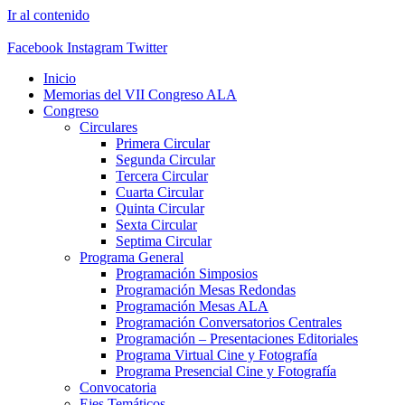
Ir al contenido
Facebook
Instagram
Twitter
Inicio
Memorias del VII Congreso ALA
Congreso
Circulares
Primera Circular
Segunda Circular
Tercera Circular
Cuarta Circular
Quinta Circular
Sexta Circular
Septima Circular
Programa General
Programación Simposios
Programación Mesas Redondas
Programación Mesas ALA
Programación Conversatorios Centrales
Programación – Presentaciones Editoriales
Programa Virtual Cine y Fotografía
Programa Presencial Cine y Fotografía
Convocatoria
Ejes Temáticos