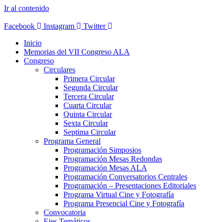
Ir al contenido
Facebook
Instagram
Twitter
Inicio
Memorias del VII Congreso ALA
Congreso
Circulares
Primera Circular
Segunda Circular
Tercera Circular
Cuarta Circular
Quinta Circular
Sexta Circular
Septima Circular
Programa General
Programación Simposios
Programación Mesas Redondas
Programación Mesas ALA
Programación Conversatorios Centrales
Programación – Presentaciones Editoriales
Programa Virtual Cine y Fotografía
Programa Presencial Cine y Fotografía
Convocatoria
Ejes Temáticos