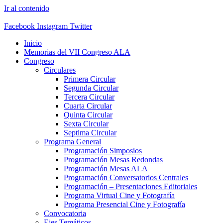
Ir al contenido
Facebook
Instagram
Twitter
Inicio
Memorias del VII Congreso ALA
Congreso
Circulares
Primera Circular
Segunda Circular
Tercera Circular
Cuarta Circular
Quinta Circular
Sexta Circular
Septima Circular
Programa General
Programación Simposios
Programación Mesas Redondas
Programación Mesas ALA
Programación Conversatorios Centrales
Programación – Presentaciones Editoriales
Programa Virtual Cine y Fotografía
Programa Presencial Cine y Fotografía
Convocatoria
Ejes Temáticos