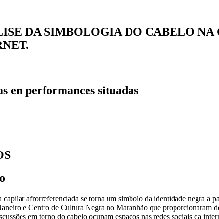
LISE DA SIMBOLOGIA DO CABELO NA
RNET.
as en performances situadas
OS
o
a capilar afrorreferenciada se torna um símbolo da identidade negra a 
iro e Centro de Cultura Negra no Maranhão que proporcionaram debate
iscussões em torno do cabelo ocupam espaços nas redes sociais da int