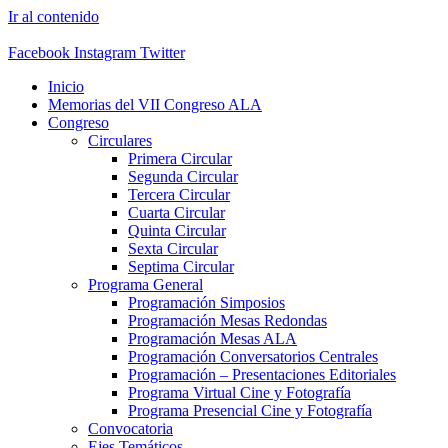
Ir al contenido
Facebook
Instagram
Twitter
Inicio
Memorias del VII Congreso ALA
Congreso
Circulares
Primera Circular
Segunda Circular
Tercera Circular
Cuarta Circular
Quinta Circular
Sexta Circular
Septima Circular
Programa General
Programación Simposios
Programación Mesas Redondas
Programación Mesas ALA
Programación Conversatorios Centrales
Programación – Presentaciones Editoriales
Programa Virtual Cine y Fotografía
Programa Presencial Cine y Fotografía
Convocatoria
Ejes Temáticos