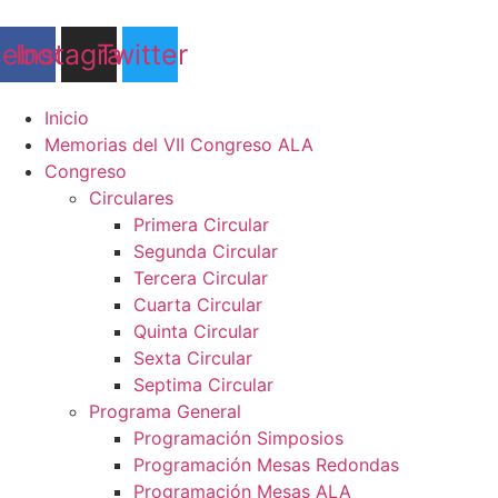
Ir
al
cebook
Instagram
Twitter
contenido
Inicio
Memorias del VII Congreso ALA
Congreso
Circulares
Primera Circular
Segunda Circular
Tercera Circular
Cuarta Circular
Quinta Circular
Sexta Circular
Septima Circular
Programa General
Programación Simposios
Programación Mesas Redondas
Programación Mesas ALA