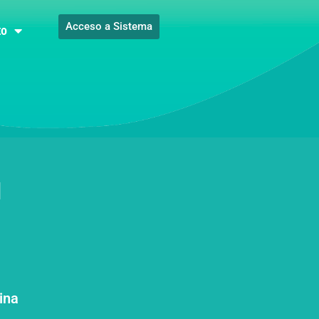
Acceso a Sistema
to
l
ina