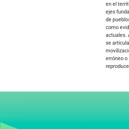
en el terr
ejes funda
de pueblos
como evid
actuales.
se articul
movilizaci
erróneo o 
reproduce 