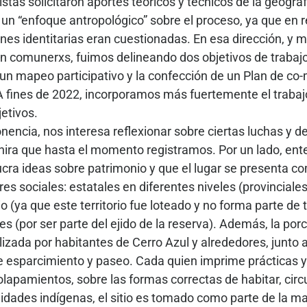
stas solicitaron aportes teóricos y técnicos de la geogr
 un “enfoque antropológico” sobre el proceso, ya que en 
ones identitarias eran cuestionadas. En esa dirección, y
n comunerxs, fuimos delineando dos objetivos de trabajo:
n mapeo participativo y la confección de un Plan de co-m
A fines de 2022, incorporamos más fuertemente el trabaj
etivos.
nencia, nos interesa reflexionar sobre ciertas luchas y 
hira que hasta el momento registramos. Por un lado, ent
lucra ideas sobre patrimonio y que el lugar se presenta 
res sociales: estatales en diferentes niveles (provincial
io (ya que este territorio fue loteado y no forma parte de ti
s (por ser parte del ejido de la reserva). Además, la porc
tilizada por habitantes de Cerro Azul y alrededores, junto
 esparcimiento y paseo. Cada quien imprime prácticas y 
lapamientos, sobre las formas correctas de habitar, circul
dades indígenas, el sitio es tomado como parte de la ma