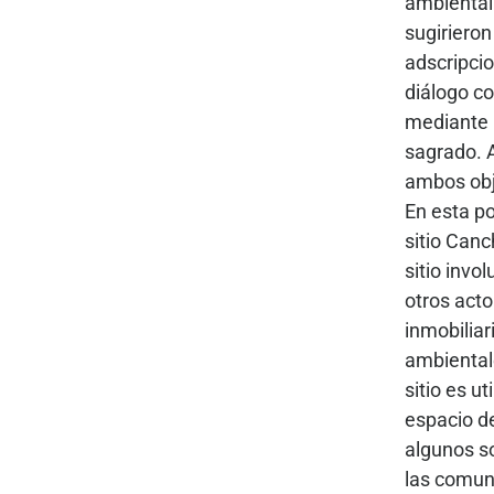
ambientali
sugirieron
adscripci
diálogo co
mediante u
sagrado. 
ambos obj
En esta po
sitio Canc
sitio invo
otros acto
inmobiliar
ambientale
sitio es u
espacio de
algunos so
las comuni