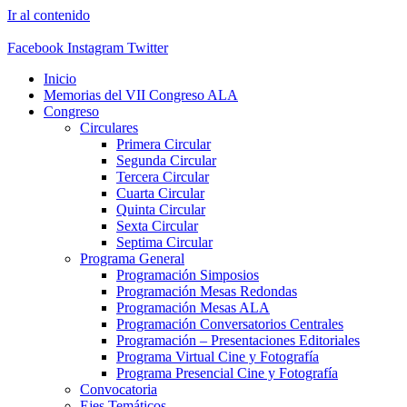
Ir al contenido
Facebook
Instagram
Twitter
Inicio
Memorias del VII Congreso ALA
Congreso
Circulares
Primera Circular
Segunda Circular
Tercera Circular
Cuarta Circular
Quinta Circular
Sexta Circular
Septima Circular
Programa General
Programación Simposios
Programación Mesas Redondas
Programación Mesas ALA
Programación Conversatorios Centrales
Programación – Presentaciones Editoriales
Programa Virtual Cine y Fotografía
Programa Presencial Cine y Fotografía
Convocatoria
Ejes Temáticos