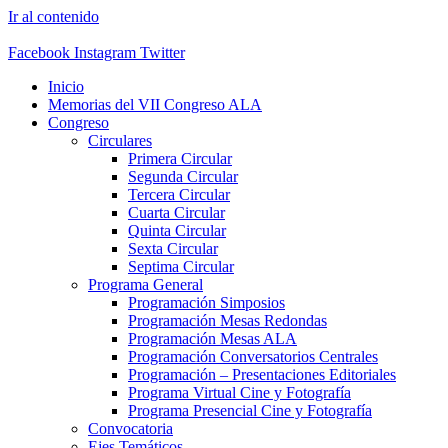
Ir al contenido
Facebook
Instagram
Twitter
Inicio
Memorias del VII Congreso ALA
Congreso
Circulares
Primera Circular
Segunda Circular
Tercera Circular
Cuarta Circular
Quinta Circular
Sexta Circular
Septima Circular
Programa General
Programación Simposios
Programación Mesas Redondas
Programación Mesas ALA
Programación Conversatorios Centrales
Programación – Presentaciones Editoriales
Programa Virtual Cine y Fotografía
Programa Presencial Cine y Fotografía
Convocatoria
Ejes Temáticos