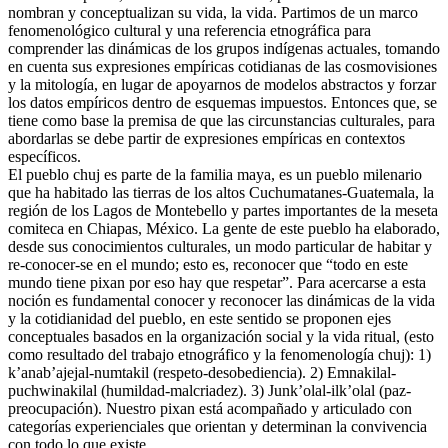
nombran y conceptualizan su vida, la vida. Partimos de un marco
fenomenológico cultural y una referencia etnográfica para
comprender las dinámicas de los grupos indígenas actuales, tomando
en cuenta sus expresiones empíricas cotidianas de las cosmovisiones
y la mitología, en lugar de apoyarnos de modelos abstractos y forzar
los datos empíricos dentro de esquemas impuestos. Entonces que, se
tiene como base la premisa de que las circunstancias culturales, para
abordarlas se debe partir de expresiones empíricas en contextos
específicos.
El pueblo chuj es parte de la familia maya, es un pueblo milenario
que ha habitado las tierras de los altos Cuchumatanes-Guatemala, la
región de los Lagos de Montebello y partes importantes de la meseta
comiteca en Chiapas, México. La gente de este pueblo ha elaborado,
desde sus conocimientos culturales, un modo particular de habitar y
re-conocer-se en el mundo; esto es, reconocer que “todo en este
mundo tiene pixan por eso hay que respetar”. Para acercarse a esta
noción es fundamental conocer y reconocer las dinámicas de la vida
y la cotidianidad del pueblo, en este sentido se proponen ejes
conceptuales basados en la organización social y la vida ritual, (esto
como resultado del trabajo etnográfico y la fenomenología chuj): 1)
k’anab’ajejal-numtakil (respeto-desobediencia). 2) Emnakilal-
puchwinakilal (humildad-malcriadez). 3) Junk’olal-ilk’olal (paz-
preocupación). Nuestro pixan está acompañado y articulado con
categorías experienciales que orientan y determinan la convivencia
con todo lo que existe.