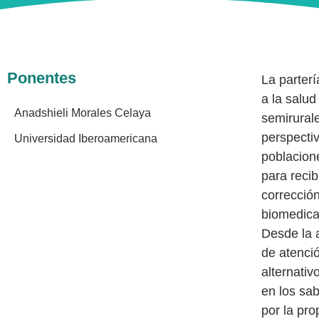
Ponentes
La parterí
a la salud
Anadshieli Morales Celaya
semirural
perspecti
Universidad Iberoamericana
poblacione
para recib
corrección
biomedica
Desde la a
de atenció
alternativ
en los sab
por la pro