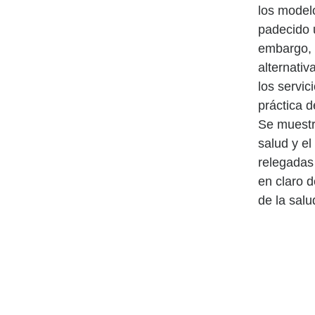
los model
padecido 
embargo, e
alternativ
los servic
práctica d
Se muestra
salud y e
relegadas
en claro d
de la sal