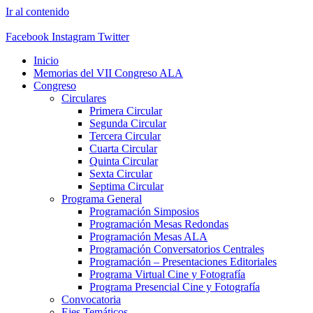
Ir al contenido
Facebook
Instagram
Twitter
Inicio
Memorias del VII Congreso ALA
Congreso
Circulares
Primera Circular
Segunda Circular
Tercera Circular
Cuarta Circular
Quinta Circular
Sexta Circular
Septima Circular
Programa General
Programación Simposios
Programación Mesas Redondas
Programación Mesas ALA
Programación Conversatorios Centrales
Programación – Presentaciones Editoriales
Programa Virtual Cine y Fotografía
Programa Presencial Cine y Fotografía
Convocatoria
Ejes Temáticos