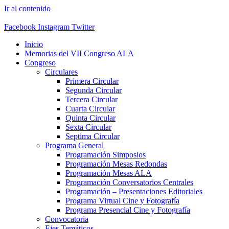
Ir al contenido
Facebook
Instagram
Twitter
Inicio
Memorias del VII Congreso ALA
Congreso
Circulares
Primera Circular
Segunda Circular
Tercera Circular
Cuarta Circular
Quinta Circular
Sexta Circular
Septima Circular
Programa General
Programación Simposios
Programación Mesas Redondas
Programación Mesas ALA
Programación Conversatorios Centrales
Programación – Presentaciones Editoriales
Programa Virtual Cine y Fotografía
Programa Presencial Cine y Fotografía
Convocatoria
Ejes Temáticos