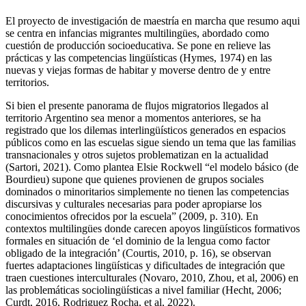
El proyecto de investigación de maestría en marcha que resumo aqui
se centra en infancias migrantes multilingües, abordado como
cuestión de producción socioeducativa. Se pone en relieve las
prácticas y las competencias lingüísticas (Hymes, 1974) en las
nuevas y viejas formas de habitar y moverse dentro de y entre
territorios.
Si bien el presente panorama de flujos migratorios llegados al
territorio Argentino sea menor a momentos anteriores, se ha
registrado que los dilemas interlingüísticos generados en espacios
públicos como en las escuelas sigue siendo un tema que las familias
transnacionales y otros sujetos problematizan en la actualidad
(Sartori, 2021). Como plantea Elsie Rockwell “el modelo básico (de
Bourdieu) supone que quienes provienen de grupos sociales
dominados o minoritarios simplemente no tienen las competencias
discursivas y culturales necesarias para poder apropiarse los
conocimientos ofrecidos por la escuela” (2009, p. 310). En
contextos multilingües donde carecen apoyos lingüísticos formativos
formales en situación de ‘el dominio de la lengua como factor
obligado de la integración’ (Courtis, 2010, p. 16), se observan
fuertes adaptaciones lingüísticas y dificultades de integración que
traen cuestiones interculturales (Novaro, 2010, Zhou, et al, 2006) en
las problemáticas sociolingüísticas a nivel familiar (Hecht, 2006;
Curdt, 2016, Rodriguez Rocha, et al, 2022).