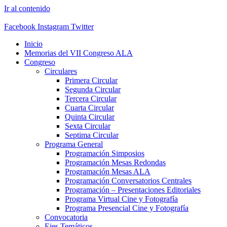
Ir al contenido
Facebook
Instagram
Twitter
Inicio
Memorias del VII Congreso ALA
Congreso
Circulares
Primera Circular
Segunda Circular
Tercera Circular
Cuarta Circular
Quinta Circular
Sexta Circular
Septima Circular
Programa General
Programación Simposios
Programación Mesas Redondas
Programación Mesas ALA
Programación Conversatorios Centrales
Programación – Presentaciones Editoriales
Programa Virtual Cine y Fotografía
Programa Presencial Cine y Fotografía
Convocatoria
Ejes Temáticos