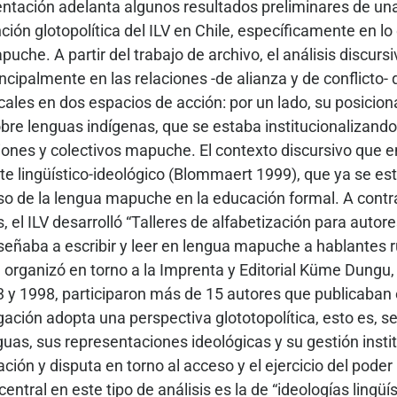
entación adelanta algunos resultados preliminares de una
nción glotopolítica del ILV en Chile, específicamente en lo
uche. A partir del trabajo de archivo, el análisis discurs
ncipalmente en las relaciones -de alianza y de conflicto- 
cales en dos espacios de acción: por un lado, su posici
bre lenguas indígenas, que se estaba institucionalizando e
ones y colectivos mapuche. El contexto discursivo que e
te lingüístico-ideológico (Blommaert 1999), que ya se es
so de la lengua mapuche en la educación formal. A contr
, el ILV desarrolló “Talleres de alfabetización para auto
eñaba a escribir y leer en lengua mapuche a hablantes ru
e organizó en torno a la Imprenta y Editorial Küme Dungu, in
 y 1998, participaron más de 15 autores que publicaban 
gación adopta una perspectiva glototopolítica, esto es, s
guas, sus representaciones ideológicas y su gestión insti
ción y disputa en torno al acceso y el ejercicio del poder
central en este tipo de análisis es la de “ideologías lingü