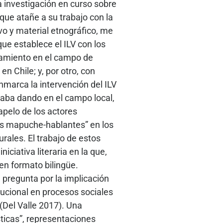
 investigación en curso sobre
 que atañe a su trabajo con la
ivo y material etnográfico, me
que establece el ILV con los
onamiento en el campo de
n Chile; y, por otro, con
nmarca la intervención del ILV
taba dando en el campo local,
apelo de los actores
res mapuche-hablantes” en los
rales. El trabajo de estos
iciativa literaria en la que,
en formato bilingüe.
e pregunta por la implicación
tucional en procesos sociales
 (Del Valle 2017). Una
ísticas”, representaciones