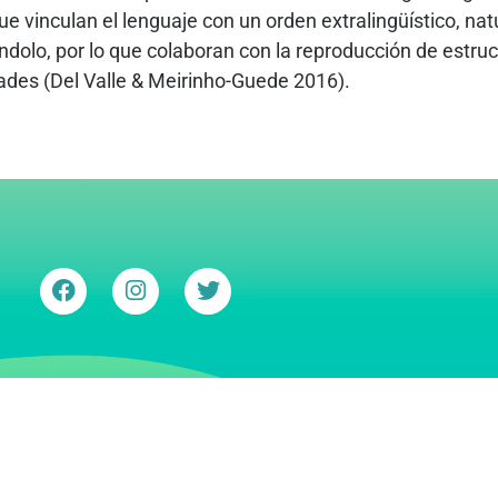
ue vinculan el lenguaje con un orden extralingüístico, nat
dolo, por lo que colaboran con la reproducción de estruc
ades (Del Valle & Meirinho-Guede 2016).
VII CONGRESO ALA
e en contextos
ades