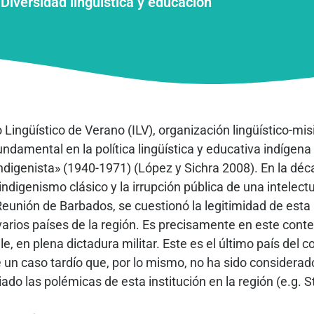
 Diversidad lingüística y educación
to Lingüístico de Verano (ILV), organización lingüístico-m
undamental en la política lingüística y educativa indígen
ndigenista» (1940-1971) (López y Sichra 2008). En la déc
l indigenismo clásico y la irrupción pública de una intelect
unión de Barbados, se cuestionó la legitimidad de esta i
varios países de la región. Es precisamente en este conte
ile, en plena dictadura militar. Este es el último país del c
 un caso tardío que, por lo mismo, no ha sido considerad
ado las polémicas de esta institución en la región (e.g. St