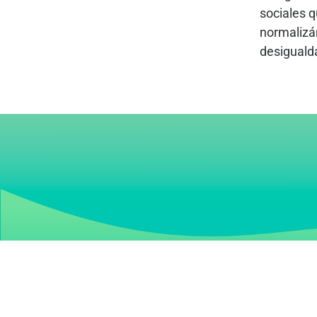
sociales q
normalizán
desiguald
Las antropologías hechas en América Latina y el Carib
urgentes: violencias, privilegios y desiguald