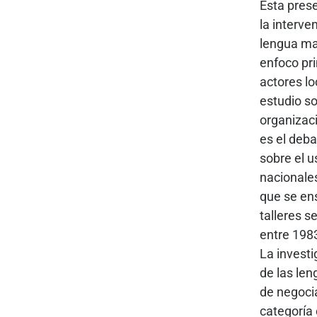
Esta pres
la interve
lengua map
enfoco pri
actores lo
estudio so
organizaci
es el deba
sobre el u
nacionales
que se ens
talleres s
entre 1983
La investi
de las len
de negocia
categoría 