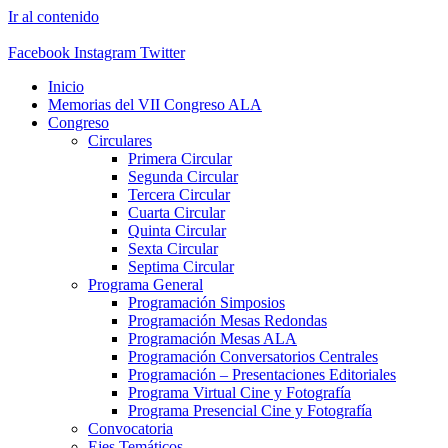
Ir al contenido
Facebook
Instagram
Twitter
Inicio
Memorias del VII Congreso ALA
Congreso
Circulares
Primera Circular
Segunda Circular
Tercera Circular
Cuarta Circular
Quinta Circular
Sexta Circular
Septima Circular
Programa General
Programación Simposios
Programación Mesas Redondas
Programación Mesas ALA
Programación Conversatorios Centrales
Programación – Presentaciones Editoriales
Programa Virtual Cine y Fotografía
Programa Presencial Cine y Fotografía
Convocatoria
Ejes Temáticos