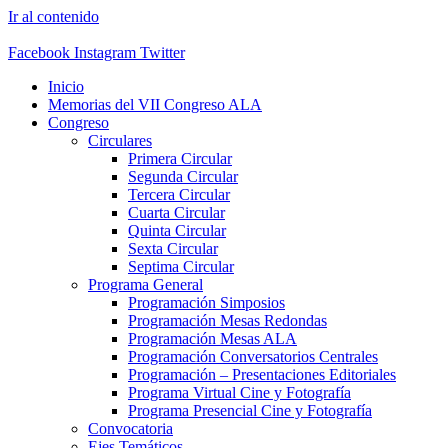
Ir al contenido
Facebook
Instagram
Twitter
Inicio
Memorias del VII Congreso ALA
Congreso
Circulares
Primera Circular
Segunda Circular
Tercera Circular
Cuarta Circular
Quinta Circular
Sexta Circular
Septima Circular
Programa General
Programación Simposios
Programación Mesas Redondas
Programación Mesas ALA
Programación Conversatorios Centrales
Programación – Presentaciones Editoriales
Programa Virtual Cine y Fotografía
Programa Presencial Cine y Fotografía
Convocatoria
Ejes Temáticos