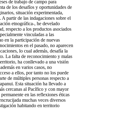
meses de trabajo de campo para
enta de los desafíos y oportunidades de
inarios, situación experimentada,
 A partir de las indagaciones sobre el
ación etnográfica-, he develado
d, respecto a los productos asociados
especialmente vinculadas a las
imo en la participación de nuevas
conocimientos en el pasado, no aparecen
aciones, lo cual además, desafía la
to. La falta de reconocimiento y malas
erritorio, ha conllevado a una visión
s además en varios casos, no
ceso a ellos, por tanto no los puede
arte de múltiples personas respecto a
rapanui. Esta situación ha llevado a
ás cercanas al Pacífico y con mayor
permanente en las reflexiones éticas
 encrucijada muchas veces diversos
tigación habitando en territorio