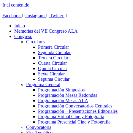
Ir al contenido
Facebook
Instagram
Twitter
Inicio
Memorias del VII Congreso ALA
Congreso
Circulares
Primera Circular
Segunda Circular
Tercera Circular
Cuarta Circular
Quinta Circular
Sexta Circular
Septima Circular
Programa General
Programación Simposios
Programación Mesas Redondas
Programación Mesas ALA
Programación Conversatorios Centrales
Programación – Presentaciones Editoriales
Programa Virtual Cine y Fotografía
Programa Presencial Cine y Fotografía
Convocatoria
Ejes Temáticos