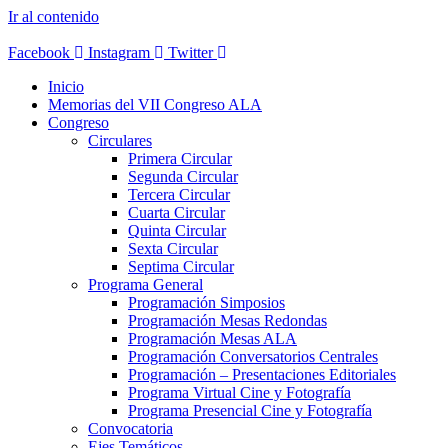
Ir al contenido
Facebook
Instagram
Twitter
Inicio
Memorias del VII Congreso ALA
Congreso
Circulares
Primera Circular
Segunda Circular
Tercera Circular
Cuarta Circular
Quinta Circular
Sexta Circular
Septima Circular
Programa General
Programación Simposios
Programación Mesas Redondas
Programación Mesas ALA
Programación Conversatorios Centrales
Programación – Presentaciones Editoriales
Programa Virtual Cine y Fotografía
Programa Presencial Cine y Fotografía
Convocatoria
Ejes Temáticos