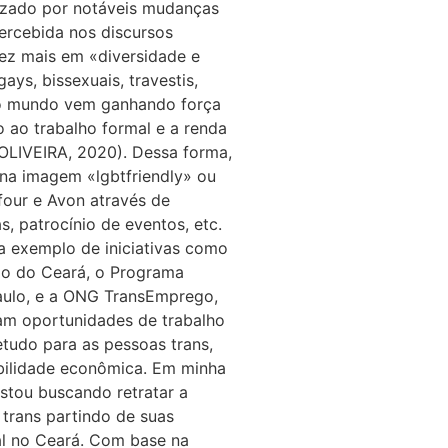
izado por notáveis mudanças
ercebida nos discursos
ez mais em «diversidade e
ays, bissexuais, travestis,
 no mundo vem ganhando força
o ao trabalho formal e a renda
OLIVEIRA, 2020). Dessa forma,
na imagem «lgbtfriendly» ou
four e Avon através de
s, patrocínio de eventos, etc.
a exemplo de iniciativas como
do do Ceará, o Programa
aulo, e a ONG TransEmprego,
m oportunidades de trabalho
tudo para as pessoas trans,
abilidade econômica. Em minha
stou buscando retratar a
 trans partindo de suas
al no Ceará. Com base na