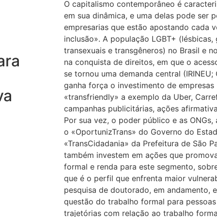
O capitalismo contemporâneo é caracter
em sua dinâmica, e uma delas pode ser p
empresarias que estão apostando cada v
inclusão». A população LGBT+ (lésbicas, g
transexuais e transgêneros) no Brasil e
ara
na conquista de direitos, em que o acess
se tornou uma demanda central (IRINEU; 
ganha força o investimento de empresas 
va
«transfriendly» a exemplo da Uber, Carre
campanhas publicitárias, ações afirmativa
Por sua vez, o poder público e as ONGs, 
o «OportunizTrans» do Governo do Esta
«TransCidadania» da Prefeitura de São P
também investem em ações que promova
formal e renda para este segmento, sobre
que é o perfil que enfrenta maior vulner
pesquisa de doutorado, em andamento, e
questão do trabalho formal para pessoas
trajetórias com relação ao trabalho form