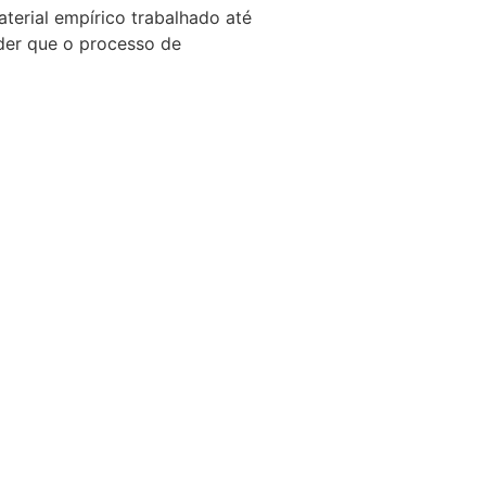
aterial empírico trabalhado até
der que o processo de
 banheiro e outras
cretos na inserção e na
o formal, mesmo em ambientes
omo «pink money»(CICMANEC;
der a lógica empresarial
uz oportunidades de
 a manutenção dos
 historicamente a população
tes sociológicas da pesquisa
o e seus impactos na vida