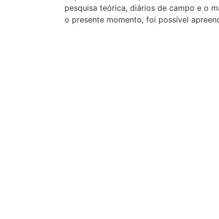
pesquisa teórica, diários de campo e o m
o presente momento, foi possível apreen
transição de gênero, nome social, uso de
particularidades configuram desafios con
permanência dessas pessoas no trabalh
«abertos à diversidade». Categorias c
HELLER, 2018) são chaves para compreen
heteronormativa que, com uma mão prod
emprego, e com a outra também produz
mecanismos de exclusão social nos quais
trans é acometida. Nesse sentido, as len
busca analisar a complexidade da questã
social.