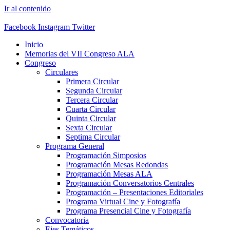
Ir al contenido
Facebook
Instagram
Twitter
Inicio
Memorias del VII Congreso ALA
Congreso
Circulares
Primera Circular
Segunda Circular
Tercera Circular
Cuarta Circular
Quinta Circular
Sexta Circular
Septima Circular
Programa General
Programación Simposios
Programación Mesas Redondas
Programación Mesas ALA
Programación Conversatorios Centrales
Programación – Presentaciones Editoriales
Programa Virtual Cine y Fotografía
Programa Presencial Cine y Fotografía
Convocatoria
Ejes Temáticos