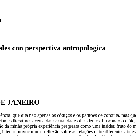
a
ales con perspectiva antropológica
DE JANEIRO
ência, que dita não apenas os códigos e os padrões de conduta, mas que
antes literaturas acerca das sexualidades dissidentes, buscando o diál
ção da minha própria experiência pregressa como uma insider, fruto do
 intento provocar uma reflexão sobre as relações entre diferentes ato