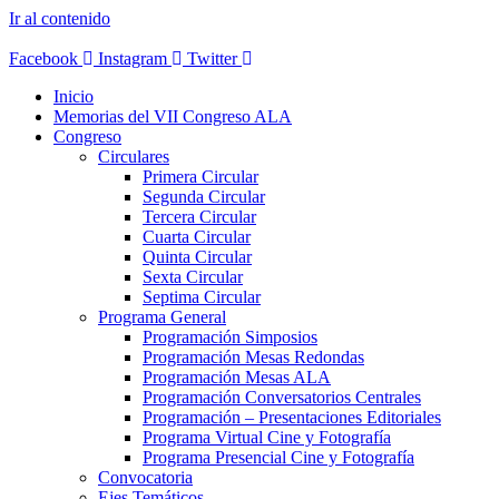
Ir al contenido
Facebook
Instagram
Twitter
Inicio
Memorias del VII Congreso ALA
Congreso
Circulares
Primera Circular
Segunda Circular
Tercera Circular
Cuarta Circular
Quinta Circular
Sexta Circular
Septima Circular
Programa General
Programación Simposios
Programación Mesas Redondas
Programación Mesas ALA
Programación Conversatorios Centrales
Programación – Presentaciones Editoriales
Programa Virtual Cine y Fotografía
Programa Presencial Cine y Fotografía
Convocatoria
Ejes Temáticos